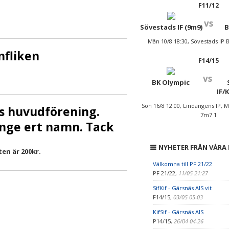
F11/12
vs
Sövestads IF (9m9)
B
Mån 10/8 18:30, Sövestads IP
nfliken
F14/15
vs
BK Olympic
IF/
Sön 16/8 12:00, Lindängens IP, 
:s huvudförening.
7m7 1
nge ert namn. Tack
NYHETER FRÅN VÅRA
en är 200kr.
Välkomna till PF 21/22
PF 21/22
,
11/05 21:27
SifKif - Gärsnäs AIS vit
F14/15
,
03/05 05-03
KifSif - Gärsnäs AIS
P14/15
,
26/04 04-26