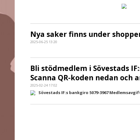
Nya saker finns under shoppe
2025-06-25 13:20
Bli stödmedlem i Sövestads IF
Scanna QR-koden nedan och a
2025-02-24 17:02
Sövestads IF:s bankgiro 5079-3967 Medlemsavgift