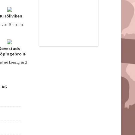
K Höllviken
 B-plan 9-manna
Sövestads
Köpingebro IF
Malmö konstgräs 2
 LAG