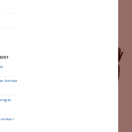
NDET
OK
 av Svenska
sring av
-veckan i