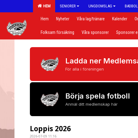
HEM
SENIORER
UNGDOMSLAG
BADBOL
Hem
Nyheter
Våra lag/tränare
Kalender
O
Folksam försäkring
Våra sponsorer
Sponsorer e
Ladda ner Medlems
För alla i föreningen
Börja spela fotboll
Anmäl ditt medlemskap här
Loppis 2026
2026-07-09 11:16