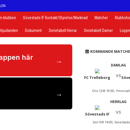
LEN
m klubben
Sövestads IF Kontakt/Styrelse/Marknad
Matcher
Klubbsh
rbjudanden
Dokument
Serietabell Herrar
Serietabell Damer
Loppm
KOMMANDE MATCHE
appen här
→
DAMLAG
vs
FC Trelleborg
Söve
→
Ons 12/8 19:00, Ymorval
HERRLAG
vs
Sövestads IF
Sön 9/8 14:00, Sövestads