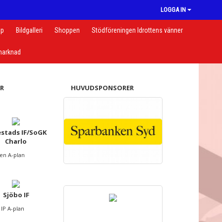
LOGGA IN
op
Bildgalleri
Shoppen
Stödföreningen Idrottens vänner
arknad
R
HUVUDSPONSORER
stads IF/SoGK
Charlo
len A-plan
Sjöbo IF
 IP A-plan