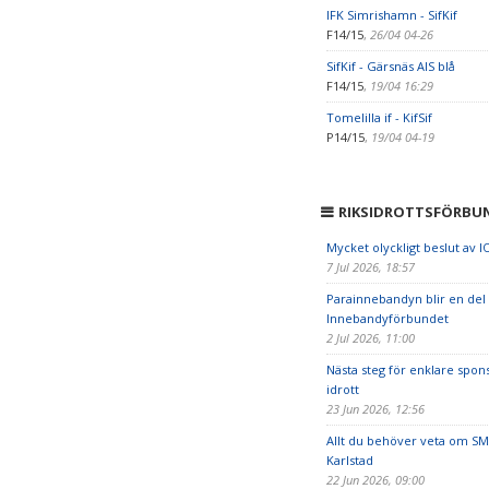
IFK Simrishamn - SifKif
F14/15
,
26/04 04-26
SifKif - Gärsnäs AIS blå
F14/15
,
19/04 16:29
Tomelilla if - KifSif
P14/15
,
19/04 04-19
RIKSIDROTTSFÖRBU
Mycket olyckligt beslut av I
7 Jul 2026, 18:57
Parainnebandyn blir en del
Innebandyförbundet
2 Jul 2026, 11:00
Nästa steg för enklare spon
idrott
23 Jun 2026, 12:56
Allt du behöver veta om SM
Karlstad
22 Jun 2026, 09:00