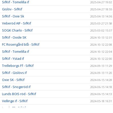
SifKif - Tomelilla if
2025-04-27 19:02
Gislöv - SifKif
2025-04-27 18:55
SifKif - Oxie Sk
2025-04-13 14:36
Veberöd AIF - SifKif
2025-03-27 21:58
SOGK Charlo - SifKif
2025-03-02 15:37
SifKif - Oxide SK
2024-10-13 12:31
FC Rosengård blå - SifKif
2024-10-12 22:08
SifKif - Tomelilla if
2024-10-12 22:04
SifKif - Ystad if
2024-10-12 22:00
Trelleborgs Ff - SifKif
2024-09-13 11:29
SifKif - Gislövs if
2024-09-13 11:20
Oxie SK - SifKif
2024-06-15 14:28
SifKif - Snogeröd if
2024-06-15 14:18
Lunds BOIS röd - SifKif
2024-06-15 14:13
Vellinge if - SifKif
2024-05-18 16:31
Lunds FF - SifKif
2024-04-28 21:50