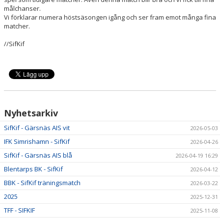
målchanser.
Vi förklarar numera höstsäsongen igång och ser fram emot många fina
matcher.
//SifKif
Nyhetsarkiv
SifKif - Gärsnäs AIS vit
2026-05-03
IFK Simrishamn - SifKif
2026-04-26
SifKif - Gärsnäs AIS blå
2026-04-19 16:29
Blentarps BK - SifKif
2026-04-12
BBK - SifKif träningsmatch
2026-03-22
2025
2025-12-31
TFF - SIFKIF
2025-11-08