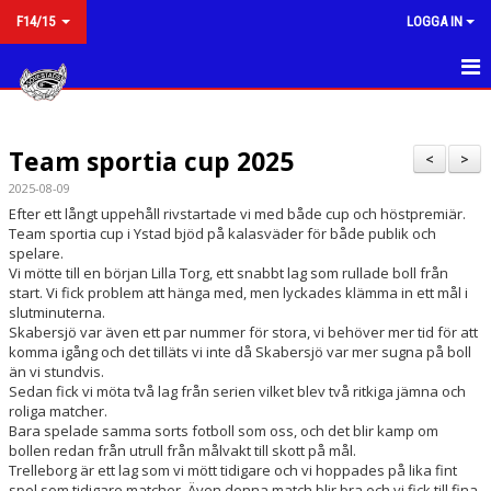
F14/15
LOGGA IN
HEM
Team sportia cup 2025
NYHETER
<
>
2025-08-09
KALENDER
Efter ett långt uppehåll rivstartade vi med både cup och höstpremiär.
Team sportia cup i Ystad bjöd på kalasväder för både publik och
MATCHER
spelare.
Vi mötte till en början Lilla Torg, ett snabbt lag som rullade boll från
start. Vi fick problem att hänga med, men lyckades klämma in ett mål i
TRUPPEN
slutminuterna.
Skabersjö var även ett par nummer för stora, vi behöver mer tid för att
BILDGALLERI
komma igång och det tilläts vi inte då Skabersjö var mer sugna på boll
än vi stundvis.
Sedan fick vi möta två lag från serien vilket blev två ritkiga jämna och
DOKUMENT
roliga matcher.
Bara spelade samma sorts fotboll som oss, och det blir kamp om
KONTAKT
bollen redan från utrull från målvakt till skott på mål.
Trelleborg är ett lag som vi mött tidigare och vi hoppades på lika fint
spel som tidigare matcher. Även denna match blir bra och vi fick till fina