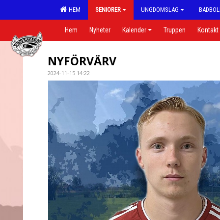
HEM
SENIORER
UNGDOMSLAG
BADBOL
Hem
Nyheter
Kalender
Truppen
Kontakt
NYFÖRVÄRV
2024-11-15 14:22