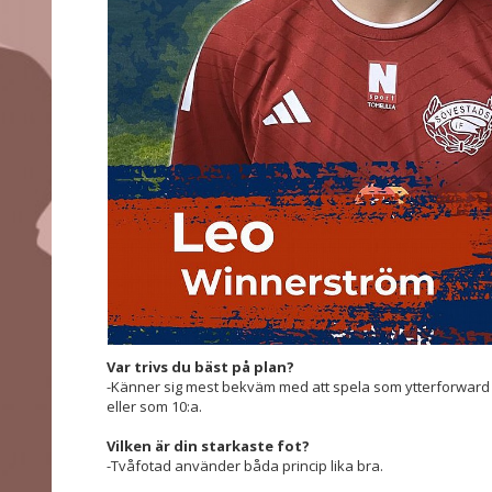
Var trivs du bäst på plan?
-Känner sig mest bekväm med att spela som ytterforwar
eller som 10:a.
Vilken är din starkaste fot?
-Tvåfotad använder båda princip lika bra.