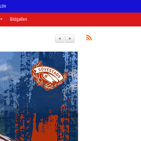
LEN
Bildgalleri
<
>