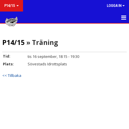
P14/15
LOGGA IN
HEM
P14/15
» Träning
NYHETER
KALENDER
Tid:
tis 16 september, 18:15 - 19:30
Plats:
Sövestads Idrottsplats
MATCHER
<< Tillbaka
TRUPPEN
BILDGALLERI
DOKUMENT
KONTAKT