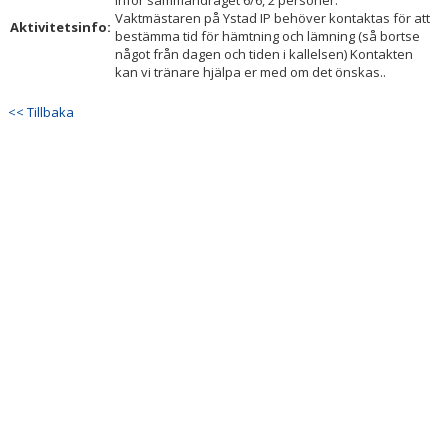
inför sammandraget 6/6, 2 personer.
Vaktmästaren på Ystad IP behöver kontaktas för att
Aktivitetsinfo:
bestämma tid för hämtning och lämning (så bortse
något från dagen och tiden i kallelsen) Kontakten
kan vi tränare hjälpa er med om det önskas..
<< Tillbaka