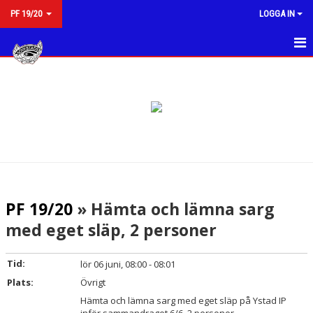
PF 19/20
LOGGA IN
HEM
NYHETER
KALENDER
MATCHER
TRUPPEN
PF 19/20
» Hämta och lämna sarg
BILDGALLERI
med eget släp, 2 personer
DOKUMENT
Tid:
lör 06 juni, 08:00 - 08:01
KONTAKT
Plats:
Övrigt
Hämta och lämna sarg med eget släp på Ystad IP