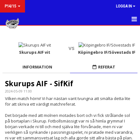
P14/15
LOGGA IN
HEM
NYHETER
vs
Skurups AIF vit
Köpingebro IF/Sövestads IF
KALENDER
INFORMATION
REFERAT
MATCHER
Skurups AIF - SifKif
TRUPPEN
2024-05-09 11:00
Vilken match hörni! Vi har nästan varit tvungna att smälta detta lite
BILDGALLERI
för att skriva ett värdigt matchreferat.
DOKUMENT
Det började med att molnen motades bort och vi fick strålande sol
på bortaplan i Skurup. Fotbollsmässigt var ni så himla grymma! I
KONTAKT
början verkade ni till och med själva lite förvånade, men ni var
verkligen så synkande i passningsspelet, ni pratade med varandra,
ni var ett sammansvetsat lag och alla gjorde sitt allra bästa på plan.