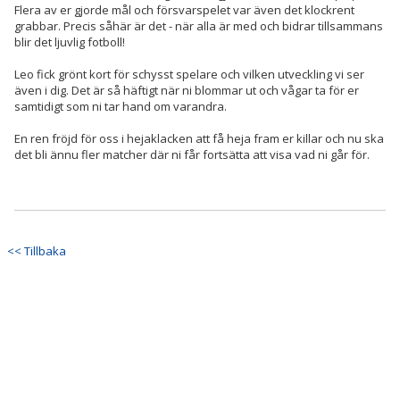
Flera av er gjorde mål och försvarspelet var även det klockrent
grabbar. Precis såhär är det - när alla är med och bidrar tillsammans
blir det ljuvlig fotboll!
Leo fick grönt kort för schysst spelare och vilken utveckling vi ser
även i dig. Det är så häftigt när ni blommar ut och vågar ta för er
samtidigt som ni tar hand om varandra.
En ren fröjd för oss i hejaklacken att få heja fram er killar och nu ska
det bli ännu fler matcher där ni får fortsätta att visa vad ni går för.
<< Tillbaka