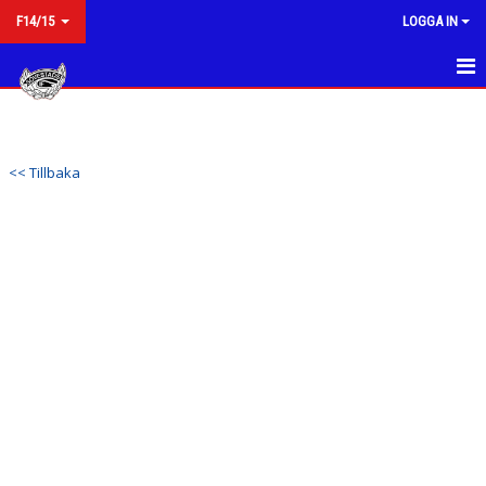
F14/15
LOGGA IN
HEM
NYHETER
<< Tillbaka
KALENDER
MATCHER
TRUPPEN
BILDGALLERI
DOKUMENT
KONTAKT