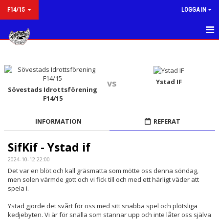
F14/15
LOGGA IN
HEM
NYHETER
Ystad IF
vs
Sövestads Idrottsförening
KALENDER
F14/15
MATCHER
INFORMATION
REFERAT
TRUPPEN
SifKif - Ystad if
BILDGALLERI
2024-10-12 22:00
Det var en blöt och kall gräsmatta som mötte oss denna söndag,
DOKUMENT
men solen värmde gott och vi fick till och med ett härligt väder att
spela i.
KONTAKT
Ystad gjorde det svårt för oss med sitt snabba spel och plötsliga
kedjebyten. Vi är för snälla som stannar upp och inte låter oss själva