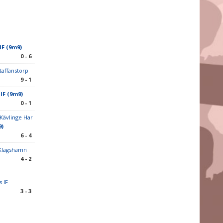
IF (9m9)
0 - 6
taffanstorp
9 - 1
IF (9m9)
0 - 1
 Kävlinge Har
9)
6 - 4
 Klagshamn
4 - 2
 IF
3 - 3