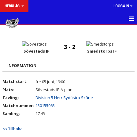
HERRLAG
LOGGA IN
HEM
NYHETER
3 - 2
Sövestads IF
Smedstorps IF
KALENDER
INFORMATION
MATCHER
Matchstart:
fre 05 juni, 19:00
TRUPPEN
Plats:
Sövestads IP A-plan
KONTAKT
Tävling:
Division 5 Herr Sydöstra Skåne
Matchnummer:
130155063
BILDGALLERI
Samling:
17:45
<< Tillbaka