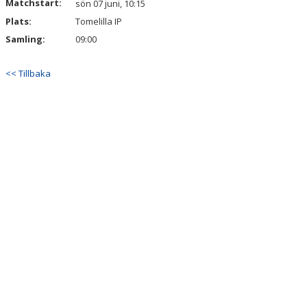
Matchstart:
sön 07 juni, 10:15
Plats:
Tomelilla IP
SHOPPEN
Samling:
09:00
STÖDFÖRENINGEN IDROTTENS VÄNNER
<< Tillbaka
FOLKSAM FÖRSÄKRING
VÅRA SPONSORER
SPONSORER ERBJUDANDEN
DOKUMENT
SERIETABELL HERRAR
SERIETABELL DAMER
LOPPMARKNAD