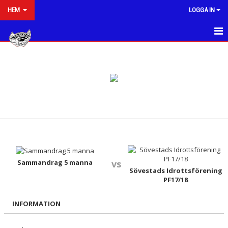
HEM
LOGGA IN
HEM
NYHETER
VÅRA LAG/TRÄNARE
KALENDER
OM KLUBBEN
SÖVESTADS IF KONTAKT/STYRELSE/MARKNAD
Sammandrag 5 manna
vs
Sövestads Idrottsförening
PF17/18
MATCHER
INFORMATION
KLUBBSHOP
BILDGALLERI